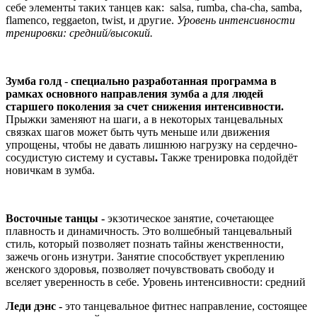
себе элементы таких танцев как: salsa, rumba, cha-cha, samba,
flamenco, reggaeton, twist, и другие.
Уровень интенсивности
тренировки: средний/высокий.
Зумба голд
-
специально разработанная программа в
рамках основного направления зумба a для людей
старшего поколения за счет снижения интенсивности.
Прыжки заменяют на шаги, а в некоторых танцевальных
связках шагов может быть чуть меньше или движения
упрощены, чтобы не давать лишнюю нагрузку на сердечно-
сосудистую систему и суставы
.
Также тренировка подойдёт
новичкам в зумба.
Восточные танцы -
экзотическое занятие, сочетающее
плавность и динамичность. Это волшебный танцевальный
стиль, который позволяет познать тайны женственности,
зажечь огонь изнутри. Занятие способствует укреплению
женского здоровья, позволяет почувствовать свободу и
вселяет уверенность в себе. Уровень интенсивности: средний
Леди дэнс -
это танцевальное фитнес направление, состоящее