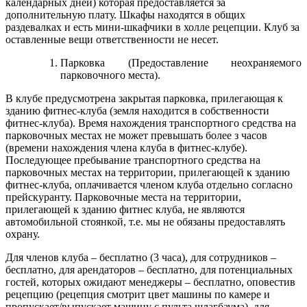
календарных дней) которая предоставляется за
дополнительную плату. Шкафы находятся в общих
раздевалках и есть мини-шкафчики в холле рецепции. Клуб за
оставленные вещи ответственности не несет.
Парковка (Предоставление неохраняемого
парковочного места).
В клубе предусмотрена закрытая парковка, прилегающая к
зданию фитнес-клуба (земля находится в собственности
фитнес-клуба). Время нахождения транспортного средства на
парковочных местах не может превышать более з часов
(времени нахождения члена клуба в фитнес-клубе).
Последующее пребывание транспортного средства на
парковочных местах на территории, прилегающей к зданию
фитнес-клуба, оплачивается членом клуба отдельно согласно
прейскуранту. Парковочные места на территории,
прилегающей к зданию фитнес клуба, не являются
автомобильной стоянкой, т.е. мы не обязаны предоставлять
охрану.
Для членов клуба – бесплатно (3 часа), для сотрудников –
бесплатно, для арендаторов – бесплатно, для потенциальных
гостей, которых ожидают менеджеры – бесплатно, оповестив
рецепцию (рецепция смотрит цвет машины по камере и
пропускает/выпускает машину с пульта шлагбаума), для