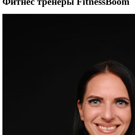
Фитнес тренеры FitnessBoom